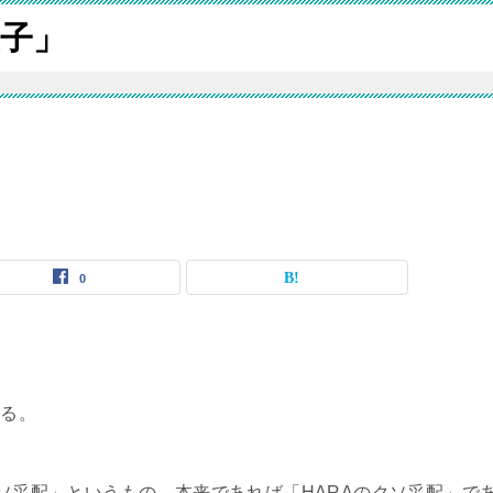
子」
0
ある。
クソ采配」というもの。本来であれば「HARAのクソ采配」で