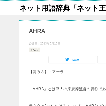
ネット用語辞典「ネット王
AHRA
公開日：
2013年6月15日
なんJ
Tweet
【読み方】：アーラ
「AHRA」とは巨人の原辰徳監督の愛称で
元ネタは2chにおけるスレッド「AHRAの