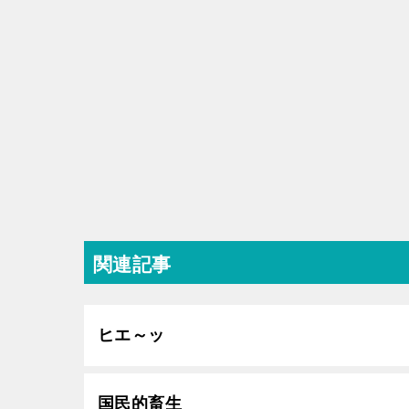
関連記事
ヒエ～ッ
国民的畜生