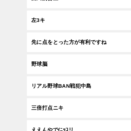
左3キ
先に点をとった方が有利ですね
野球脳
リアル野球BAN戦犯中島
三倍打点ニキ
ええんやで(ﾆｯｺリ