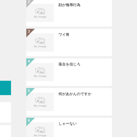
顔が侮辱行為
ワイ将
落合を信じろ
何があかんのですか
しゃーない