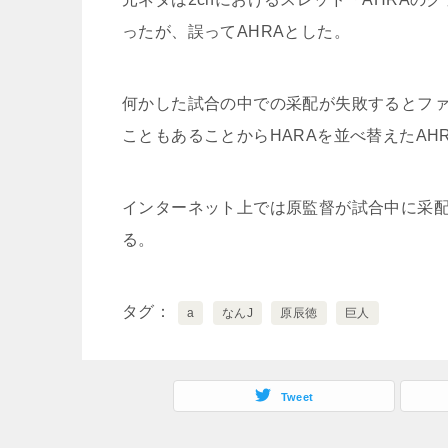
ったが、誤ってAHRAとした。
何かした試合の中での采配が失敗するとフ
こともあることからHARAを並べ替えたAH
インターネット上では原監督が試合中に采配
る。
タグ
a
なんJ
原辰徳
巨人
Tweet