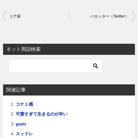
投
リア厨
バカッター（Twitter）
稿
ナ
ビ
ネット用語検索
ゲ
ー
シ
ョ
関連記事
ン
コナミ感
可愛すぎて生きるのが辛い
gratz
スッドレ