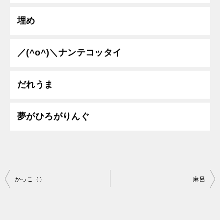
埋め
／(^o^)＼ナンテコッタイ
だれうま
夢がひろがりんぐ
投
かっこ（）
麻呂
稿
ナ