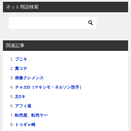
ビ
ネット用語検索
ゲ
ー
シ
ョ
関連記事
ン
プニキ
糞コテ
画像クレメンス
チャカD（マキシモ・ネルソン投手）
左2キ
アフィ速
転売屋、転売ヤー
トゥギャ崎