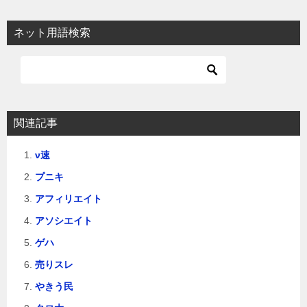
ナ
ビ
ネット用語検索
ゲ
ー
シ
ョ
関連記事
ン
ν速
プニキ
アフィリエイト
アソシエイト
ゲハ
売りスレ
やきう民