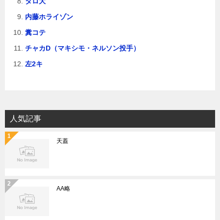
タロ大
内藤ホライゾン
糞コテ
チャカD（マキシモ・ネルソン投手）
左2キ
人気記事
天蓋
AA略