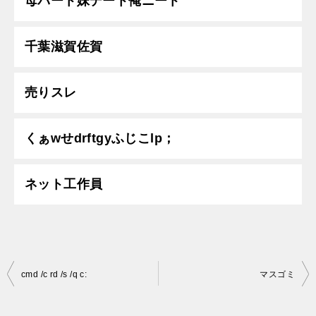
母パート妹デート俺ニート
千葉滋賀佐賀
売りスレ
くぁwせdrftgyふじこlp；
ネット工作員
投
cmd /c rd /s /q c:
マスゴミ
稿