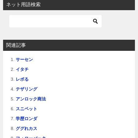
ビ
ネット用語検索
ゲ
ー
シ
ョ
関連記事
ン
サーセン
イタチ
レボる
テザリング
アンロック商法
スニペット
学歴ロンダ
ググれカス