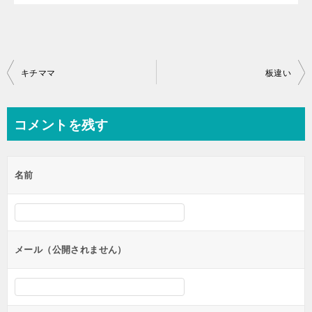
投
キチママ
板違い
稿
ナ
コメントを残す
ビ
ゲ
名前
ー
シ
ョ
ン
メール（公開されません）