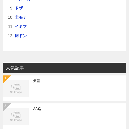
ドザ
非モテ
イミフ
床ドン
人気記事
天蓋
AA略