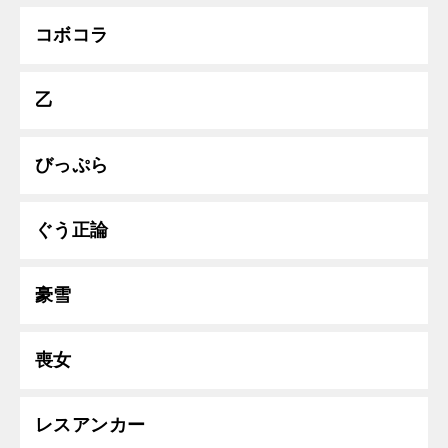
コボコラ
乙
びっぷら
ぐう正論
豪雪
喪女
レスアンカー