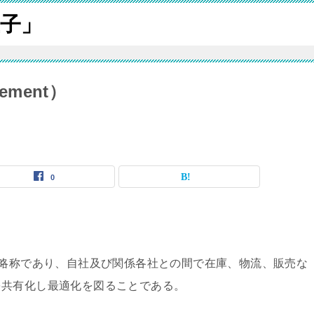
子」
gement）
0
gementの略称であり、自社及び関係各社との間で在庫、物流、販売な
を共有化し最適化を図ることである。