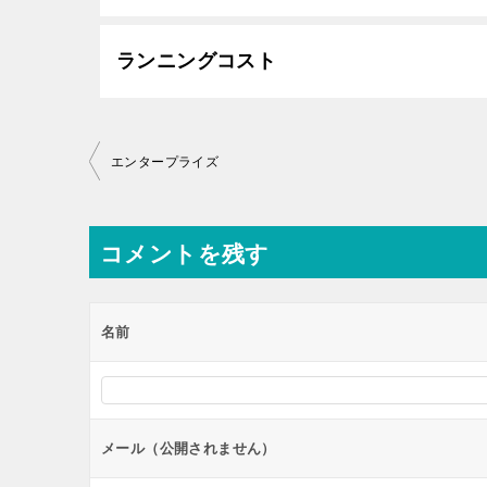
ランニングコスト
投
エンタープライズ
稿
ナ
コメントを残す
ビ
ゲ
ー
名前
シ
ョ
ン
メール（公開されません）