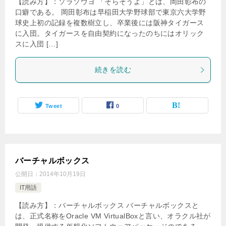
【読み方】：ソラソウヨ 「そらそうよ」とは、岡田彰布の
口癖である。 岡田彰布は早稲田大学野球部で東京六大学野
球史上初の記録を複数樹立し、卒業後には阪神タイガース
に入団。タイガースを自由契約になったのちにはオリック
スに入団 […]
続きを読む
Tweet
0
バーチャルボックス
公開日：
2014年10月19日
IT用語
【読み方】：バーチャルボックス バーチャルボックスと
は、正式名称をOracle VM VirtualBoxと言い、オラクル社が