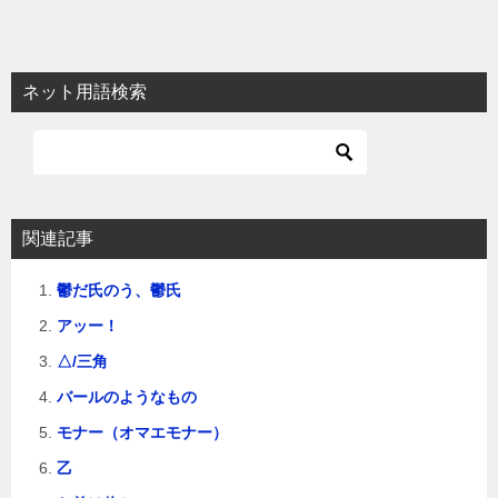
稿
ナ
ビ
ネット用語検索
ゲ
ー
シ
ョ
関連記事
ン
鬱だ氏のう、鬱氏
アッー！
△/三角
バールのようなもの
モナー（オマエモナー）
乙