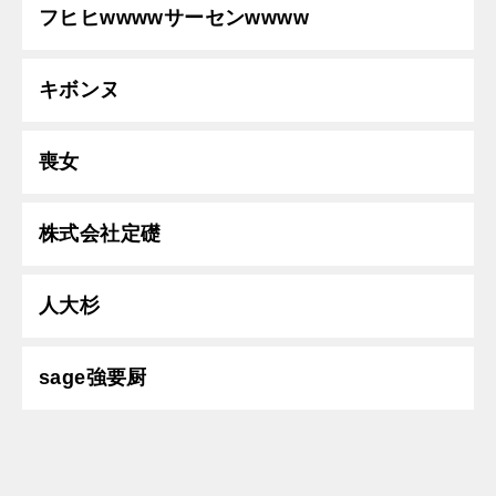
フヒヒwwwwサーセンwwww
キボンヌ
喪女
株式会社定礎
人大杉
sage強要厨