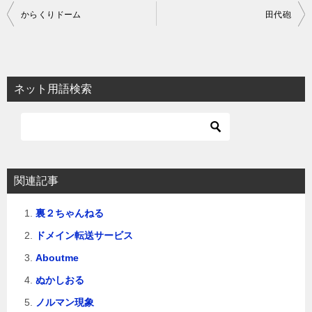
投
からくりドーム
田代砲
稿
ナ
ビ
ネット用語検索
ゲ
ー
シ
ョ
関連記事
ン
裏２ちゃんねる
ドメイン転送サービス
Aboutme
ぬかしおる
ノルマン現象