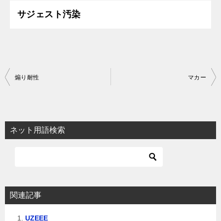
サジェスト汚染
投
煽り耐性
マカー
稿
ナ
ビ
ネット用語検索
ゲ
ー
シ
ョ
関連記事
ン
UZEEE