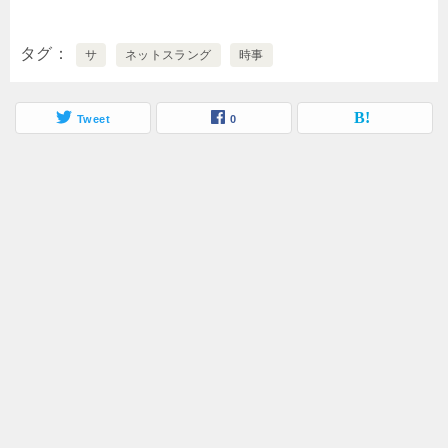
タグ
サ
ネットスラング
時事
Tweet
0