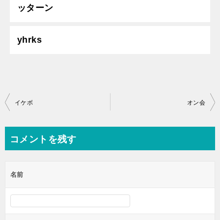
ッターン
yhrks
投
イケボ
オン会
稿
ナ
コメントを残す
ビ
ゲ
名前
ー
シ
ョ