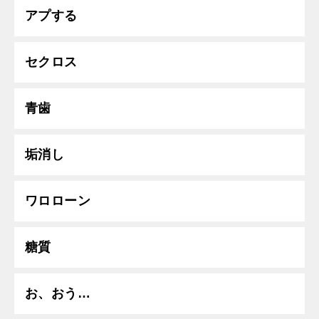
アプする
セクロス
青歯
垢消し
ワロローン
糖質
お、おう…