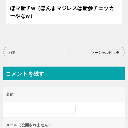
ほマ新チw（ほんまマジレスは新参チェッカ
ーやなw）
投
顔本
ソーシャルビッチ
稿
ナ
コメントを残す
ビ
ゲ
名前
ー
シ
ョ
ン
メール（公開されません）