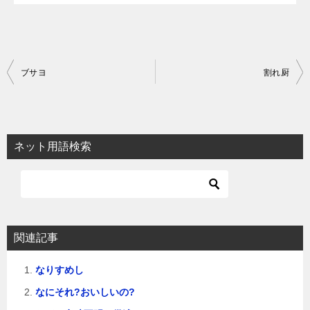
投
ブサヨ
割れ厨
稿
ナ
ビ
ネット用語検索
ゲ
ー
シ
ョ
関連記事
ン
なりすめし
なにそれ?おいしいの?