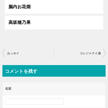
脳内お花畑
高坂穂乃果
投
おっホイ
コレジャナイ感
稿
ナ
コメントを残す
ビ
ゲ
名前
ー
シ
ョ