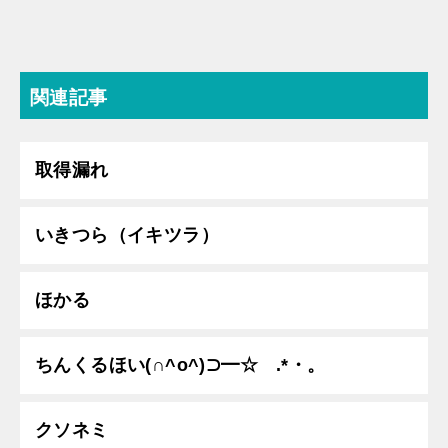
関連記事
取得漏れ
いきつら（イキツラ）
ほかる
ちんくるほい(∩^o^)⊃━☆゚.*・。
クソネミ