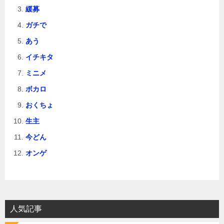
緩募
ガチで
あう
イチキタ
ミニメ
ボカロ
おくちょ
生主
今どん
オンゲ
人気記事