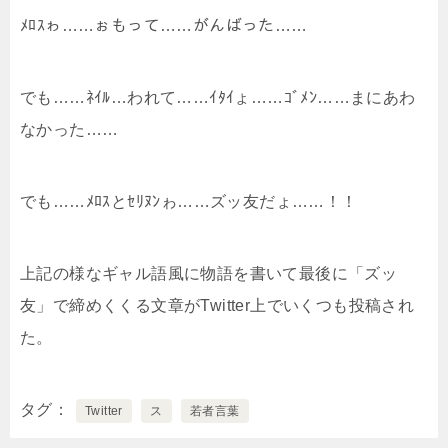
ﾒﾛｽゎ……ぉもって……がんばった……
でも……ﾈｲﾙ…われて……ｲﾀｲょ……ｺﾞﾒﾝ……まにあわ
なかった……
でも……ﾒﾛｽとｾﾘﾇﾝゎ……
ズッ友
だょ……！！
上記の様なギャル語風に物語を書いて最後に「ズッ
友」で締めくくる文章がTwitter上でいくつも投稿され
た。
タグ
Twitter
ス
若者言葉