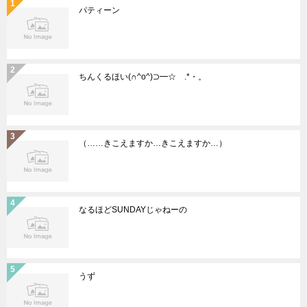
パティーン
ちんくるほい(∩^o^)⊃━☆゚.*・。
（……きこえますか…きこえますか…）
なるほどSUNDAYじゃねーの
うず