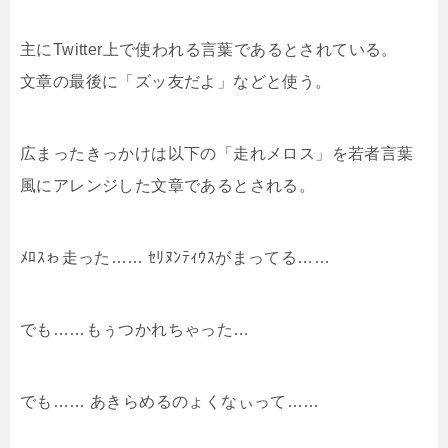
主にTwitter上で使われる言葉であるとされている。
文章の最後に「ズッ友だよ」などと使う。
広まったきっかけは以下の「走れメロス」を若者言葉
風にアレンジした文章であるとされる。
ﾒﾛｽゎ走った…… ｾﾘﾇﾝﾃｨｳｽがまってる……
でも……もぅつかれちゃった…
でも…… あきらめるのょくなぃって……