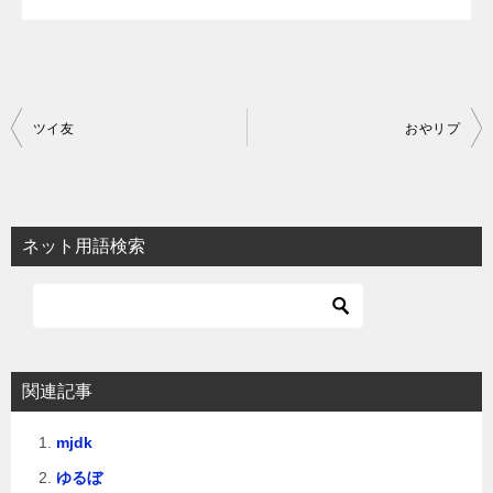
投
ツイ友
おやリプ
稿
ナ
ビ
ネット用語検索
ゲ
ー
シ
ョ
関連記事
ン
mjdk
ゆるぼ