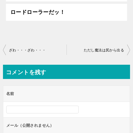
ロードローラーだッ！
投
ざわ・・・ざわ・・・
ただし魔法は尻から出る
稿
ナ
コメントを残す
ビ
ゲ
名前
ー
シ
ョ
ン
メール（公開されません）