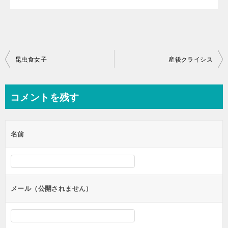
投
昆虫食女子
産後クライシス
稿
ナ
コメントを残す
ビ
ゲ
名前
ー
シ
ョ
ン
メール（公開されません）