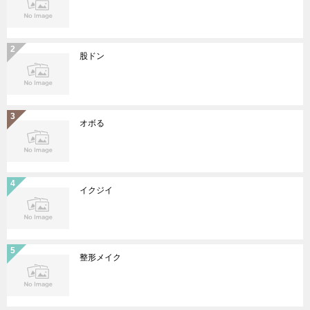
股ドン
オボる
イクジイ
整形メイク