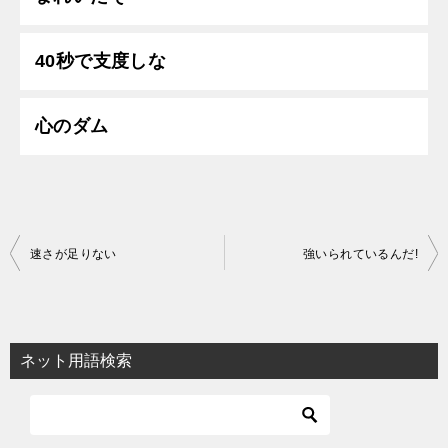
40秒で支度しな
心のダム
投
速さが足りない
強いられているんだ!
稿
ナ
ビ
ネット用語検索
ゲ
ー
シ