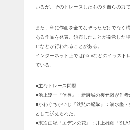
いるが、そのトレースしたものを自らの力
また、単に作画を全てなぞっただけでなく
ある作品を発表、領布したことが発覚した
止などが行われることがある。
インターネット上ではpixivなどのイラス
ている。
■主なトレース問題
■池上遼一『信長』：新府城の復元図が作者
■かわぐちかいじ『沈黙の艦隊』：潜水艦・
として訴えられた。
■末次由紀『エデンの花』：井上雄彦『SLA