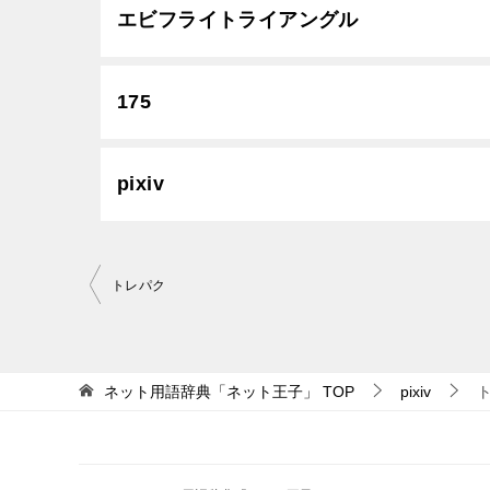
エビフライトライアングル
175
pixiv
投
トレパク
稿
ナ
ビ
ネット用語辞典「ネット王子」
TOP
pixiv
ゲ
ー