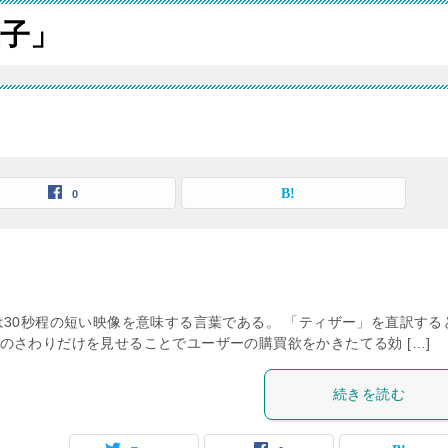
子」
0
は30秒程の短い映像を意味する言葉である。 「ティザー」を直訳する
のさわりだけを見せることでユーザーの購買欲をかきたてる効 […]
続きを読む