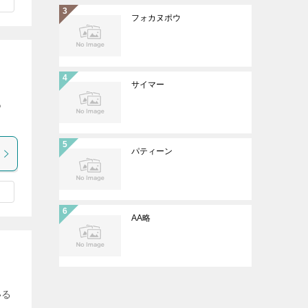
フォカヌポウ
サイマー
あ
]
パティーン
AA略
いる