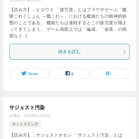
【読み方】：ヒロウド 「疲労度」とはブラウザゲーム「艦
隊これくしょん ～艦これ～」における艦娘たちの精神的状
態のことである。 艦娘たちは連戦するとこの疲労度が溜ま
ってきてしまう。 ゲーム画面上では「編成」「改装」の画
面な […]
続きを読む
Tweet
0
サジェスト汚染
公開日：
2014年2月22日
ネットスラング
【読み方】：サジェストオセン 「サジェスト汚染」とは