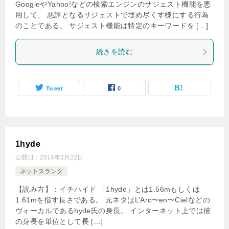
GoogleやYahoo!などの検索エンジンのサジェスト機能を悪
用して、 悪評となるサジェストで埋め尽くす様にする行為
のことである。 サジェスト機能は特定のキーワードを […]
続きを読む
Tweet
0
1hyde
公開日：
2014年2月22日
ネットスラング
【読み方】：イチハイド 「1hyde」とは1.56mもしくは
1.61mを指す長さである。 元ネタはL’Arc〜en〜Cielなどの
ヴォーカルであるhyde氏の身長。 インターネット上では彼
の身長を単位として長 […]