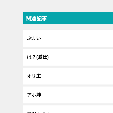
関連記事
ぷまい
は？(威圧)
オリ主
アホ姉