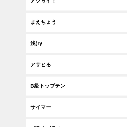
アツゥイ！
まえちょう
浅(ry
アサヒる
B級トップテン
サイマー