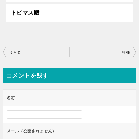
トピマス殿
投
うらる
狂都
稿
ナ
コメントを残す
ビ
ゲ
名前
ー
シ
ョ
ン
メール（公開されません）