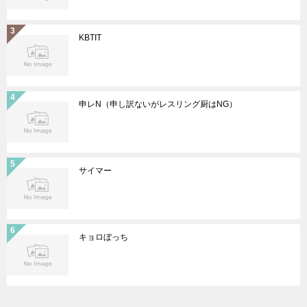
KBTIT
申レN（申し訳ないがレスリング厨はNG）
サイマー
キョロぼっち