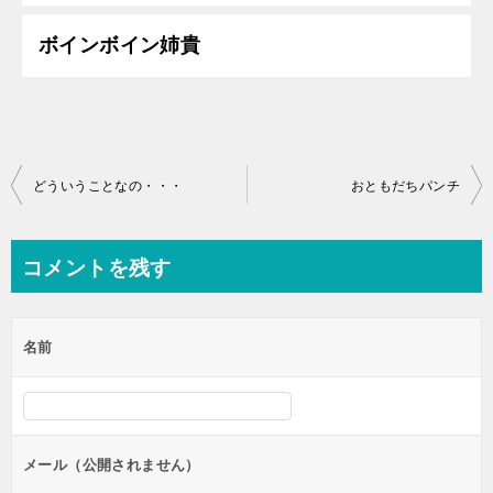
ボインボイン姉貴
投
どういうことなの・・・
おともだちパンチ
稿
ナ
コメントを残す
ビ
ゲ
名前
ー
シ
ョ
ン
メール（公開されません）