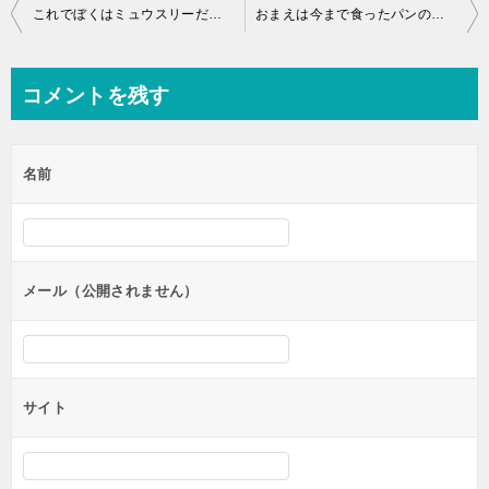
投
これでぼくはミュウスリーだっぴ
おまえは今まで食ったパンの枚数をおぼえているのか？
稿
ナ
コメントを残す
ビ
ゲ
名前
ー
シ
ョ
ン
メール（公開されません）
サイト