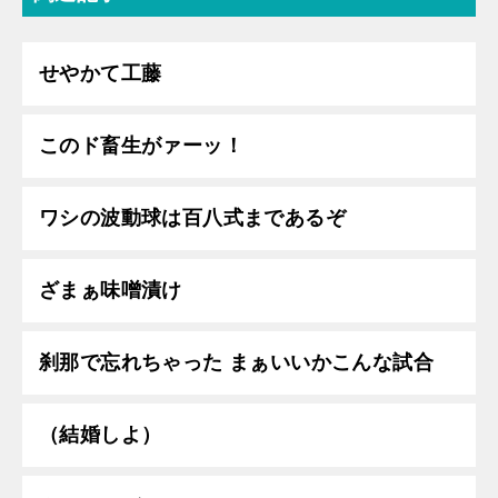
せやかて工藤
このド畜生がァーッ！
ワシの波動球は百八式まであるぞ
ざまぁ味噌漬け
刹那で忘れちゃった まぁいいかこんな試合
（結婚しよ）