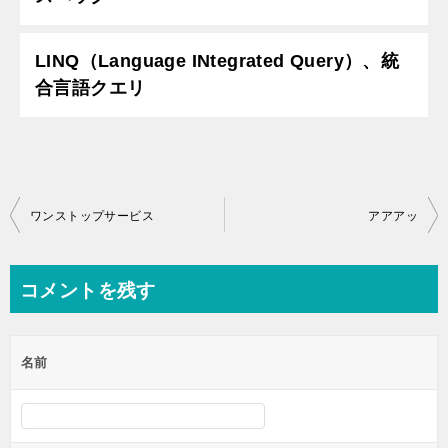
LINQ（Language INtegrated Query）、統
合言語クエリ
投
ワンストップサービス
アアアッ
稿
ナ
コメントを残す
ビ
ゲ
名前
ー
シ
ョ