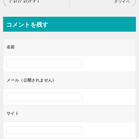
投
ｼﾞｮｲﾝｼﾞｮｲﾝﾂﾞﾀﾞｧ
クソイベ
稿
ナ
コメントを残す
ビ
ゲ
名前
ー
シ
ョ
ン
メール（公開されません）
サイト