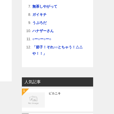
無茶しやがって
ガイキチ
うぷろだ
ハナザーさん
○ー○ー○ー○
「節子！それ○○とちゃう！△△
や！！」
人気記事
ピカニキ