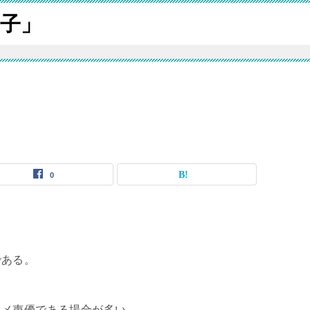
子」
0
である。
ニメ声優である場合が多い。