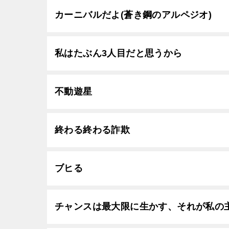
カーニバルだよ(蒼き鋼のアルペジオ)
私はたぶん3人目だと思うから
不動遊星
終わる終わる詐欺
ブヒる
チャンスは最大限に生かす、それが私の