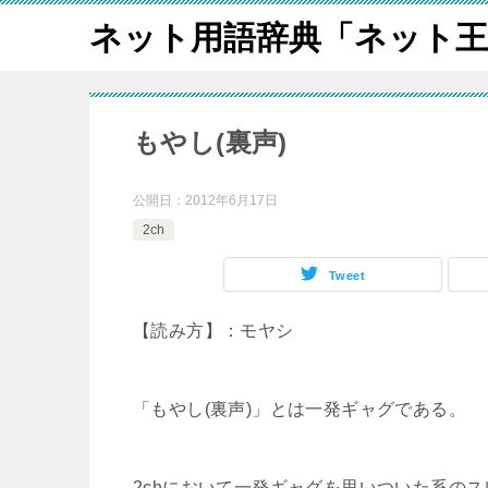
ネット用語辞典「ネット王
もやし(裏声)
公開日：
2012年6月17日
2ch
Tweet
【読み方】：モヤシ
「もやし(裏声)」とは一発ギャグである。
2chにおいて一発ギャグを思いついた系の