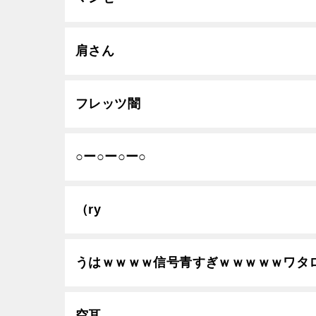
肩さん
フレッツ闇
○ー○ー○ー○
（ry
うはｗｗｗｗ信号青すぎｗｗｗｗｗワタ
空耳