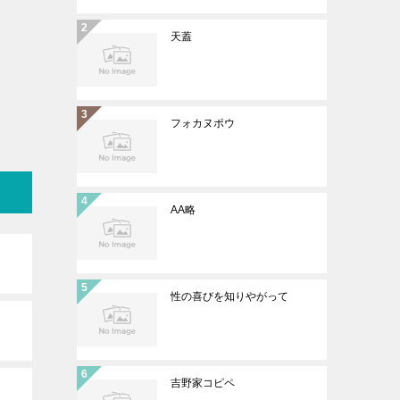
天蓋
フォカヌポウ
AA略
性の喜びを知りやがって
吉野家コピペ