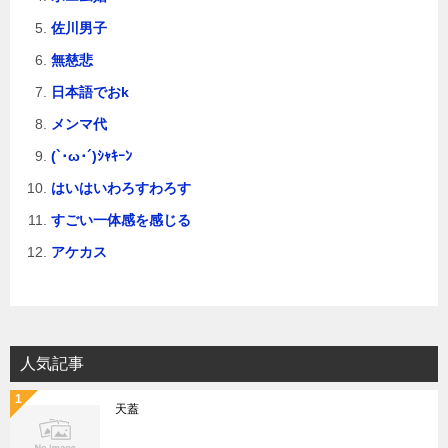
佐川男子
無慈悲
日本語でおk
メンマ代
(`･ω･´)ｼｬｷｰﾝ
はいはいわろすわろす
すごい一体感を感じる
アケカス
人気記事
天蓋