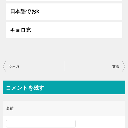
日本語でおk
キョロ充
投
ウォガ
支援
稿
ナ
コメントを残す
ビ
ゲ
名前
ー
シ