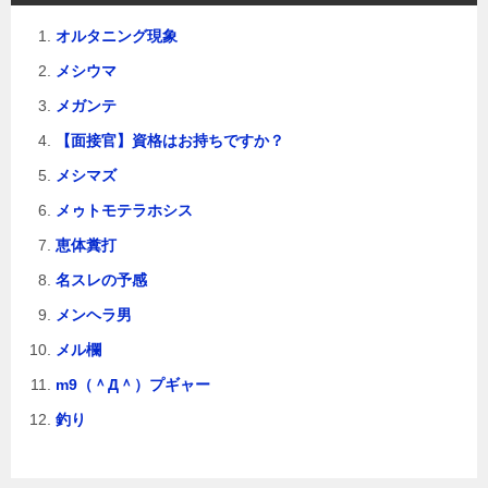
ン
オルタニング現象
メシウマ
メガンテ
【面接官】資格はお持ちですか？
メシマズ
メゥトモテラホシス
恵体糞打
名スレの予感
メンヘラ男
メル欄
m9（＾Д＾）プギャー
釣り