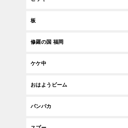
板
修羅の国 福岡
ケケ中
おはようビーム
パンパカ
スプー