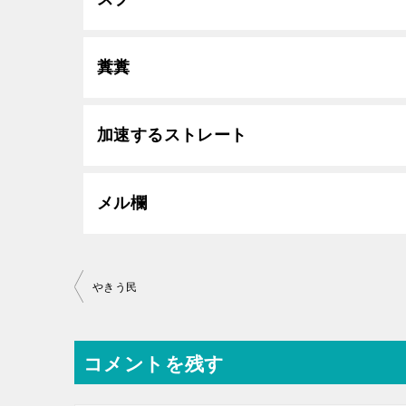
糞糞
加速するストレート
メル欄
投
やきう民
稿
ナ
コメントを残す
ビ
ゲ