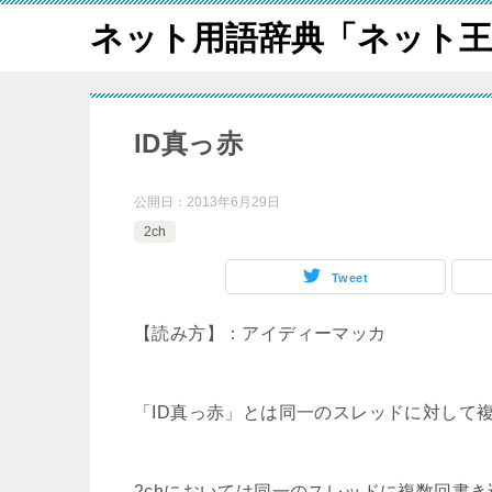
ネット用語辞典「ネット王
ID真っ赤
公開日：
2013年6月29日
2ch
Tweet
【読み方】：アイディーマッカ
「ID真っ赤」とは同一のスレッドに対して
2chにおいては同一のスレッドに複数回書