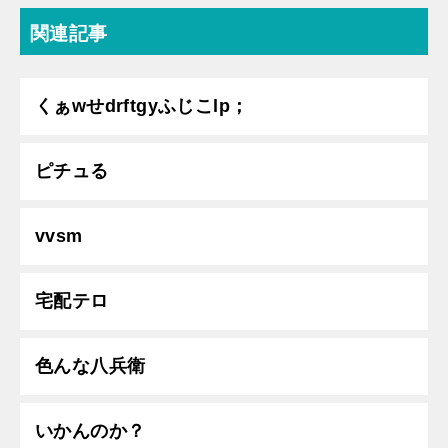
関連記事
くぁwせdrftgyふじこlp；
ピチュる
vvsm
宅配テロ
色んな八兵衛
いかんのか？