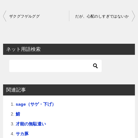
投
ザクグフゲルググ
だが、心配のしすぎではないか
稿
ナ
ビ
ネット用語検索
ゲ
ー
シ
ョ
関連記事
ン
sage（サゲ・下げ）
鯖
才能の無駄遣い
サカ豚