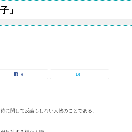
子」
0
虐待に関して反論もしない人物のことである。
ツが反対する様な人物。