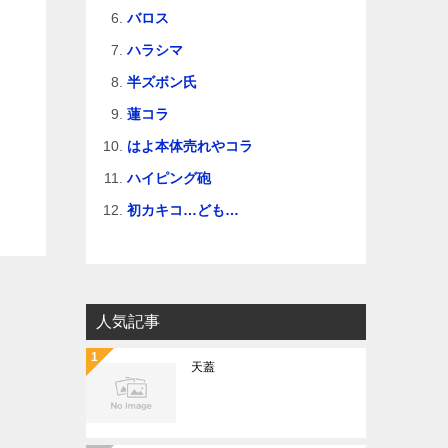
バロス
ハラシマ
半ズボン氏
蓮コラ
はよ本体売れやコラ
ハイピング砲
初カキコ…ども…
人気記事
天蓋