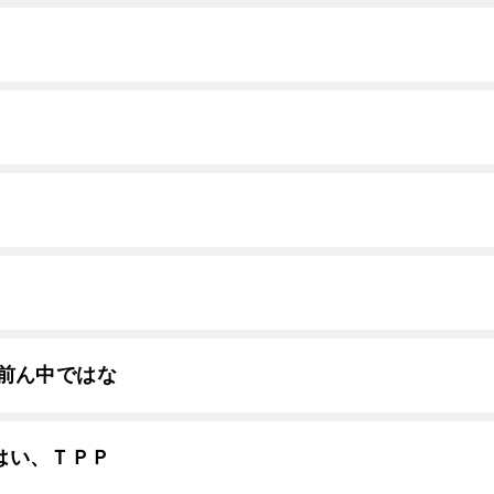
前ん中ではな
はい、ＴＰＰ