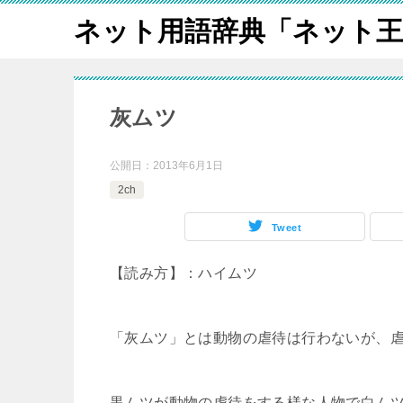
ネット用語辞典「ネット王
灰ムツ
公開日：
2013年6月1日
2ch
Tweet
【読み方】：ハイムツ
「灰ムツ」とは動物の虐待は行わないが、
黒ムツが動物の虐待をする様な人物で白ム