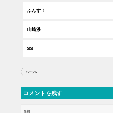
ふんす！
山崎渉
SS
投
バータレ
稿
ナ
コメントを残す
ビ
ゲ
ー
名前