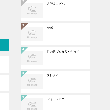
吉野家コピペ
AA略
性の喜びを知りやがって
スレタイ
フォカヌポウ