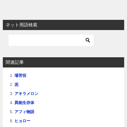
稿
ナ
ビ
ネット用語検索
ゲ
ー
シ
ョ
関連記事
ン
場苦役
泥
アキラメロン
異能生存体
アフィ物語
ヒョロー