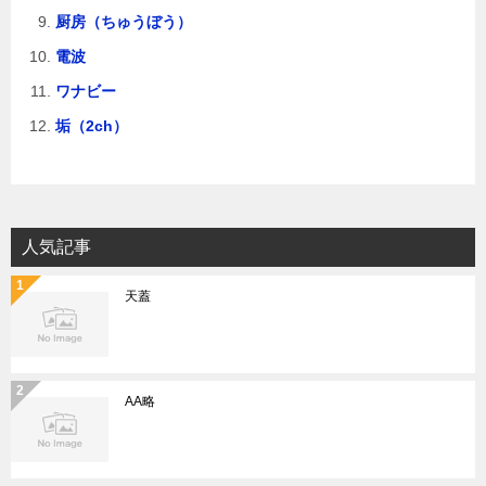
厨房（ちゅうぼう）
電波
ワナビー
垢（2ch）
人気記事
天蓋
AA略