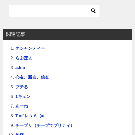
関連記事
オシャンティー
らぶぽよ
a.k.a
心友、新友、信友
ブチる
1キュン
あーね
T＝”レヽ￡（≠
チープリ（チープでプリティ）