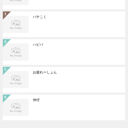
パチこく
ハピバ
お疲れーしょん
仲仔