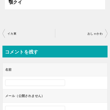
顎クイ
投
イカ東
おしゃかわ
稿
ナ
コメントを残す
ビ
ゲ
名前
ー
シ
ョ
ン
メール（公開されません）