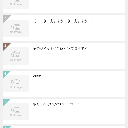
（……きこえますか…きこえますか…）
そのツイット( '-^ )b クソワロタです
ksnm
ちんくるほい(∩^o^)⊃━☆゚.*・。