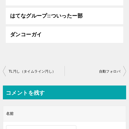
はてなグループ::ついったー部
ダンコーガイ
投
TL汚し（タイムライン汚し）
自動フォロバ
稿
ナ
コメントを残す
ビ
ゲ
名前
ー
シ