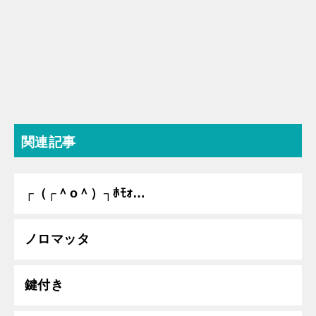
関連記事
┌（┌＾o＾）┐ﾎﾓｫ…
ノロマッタ
鍵付き