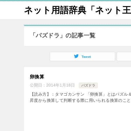
ネット用語辞典「ネット王
「パズドラ」の記事一覧
Tweet
卵換算
公開日：
2014年1月18日
パズドラ
【読み方】：タマゴカンサン 「卵換算」とはパズル
昇度から換算して判断する際に用いられる換算のことで