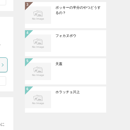
ポッキーの半分のやつどうす
るの？
フォカヌポウ
あ
天蓋
ホラッチョ川上
めに