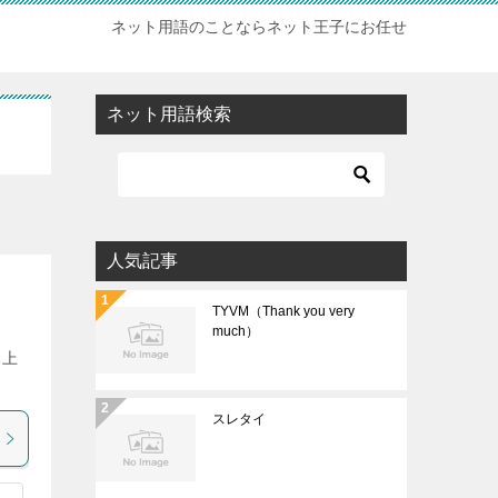
ネット用語のことならネット王子にお任せ
ネット用語検索
人気記事
TYVM（Thank you very
much）
ス上
スレタイ