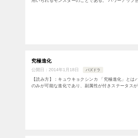
用いられるモンスターのことである。 パワーアップ合
究極進化
公開日：
2014年1月18日
パズドラ
【読み方】：キュウキョクシンカ 「究極進化」とは
のみが可能な進化であり、副属性が付きステータスが