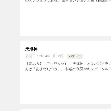
のダンジョンである。 通常ダンジョンと違う特殊ルー
天海神
公開日：
2014年5月12日
パズドラ
【読み方】：アマワタツミ 「天海神」とはパズドラ
方は「あまわたつみ」。 神秘の仮面やキングメタルド