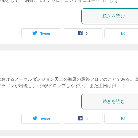
ルとして、 消費スタミナゼロ、コンティニュー不可、 […]
続きを読む
Tweet
0
におけるノーマルダンジョン天上の海原の最終フロアのことである。 
ラゴンが出現し、+卵がドロップしやすい。 また土日は卵 […]
続きを読む
Tweet
0