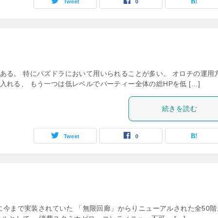
Tweet
0
ある。 特にパズドラにおいて用いられることが多い。 オロチの運用
れる、 もう一つは低レベルでパーティー全体の総HPを低 […]
続きを読む
Tweet
0
月に今まで実装されていた 「無限回廊」からりニューアルされた全50階