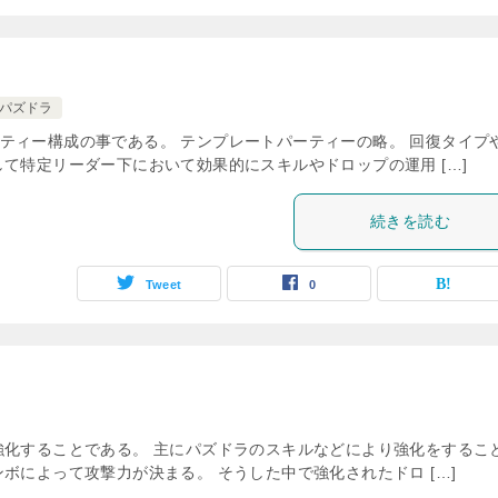
パズドラ
ティー構成の事である。 テンプレートパーティーの略。 回復タイプ
て特定リーダー下において効果的にスキルやドロップの運用 […]
続きを読む
Tweet
0
強化することである。 主にパズドラのスキルなどにより強化をするこ
ボによって攻撃力が決まる。 そうした中で強化されたドロ […]