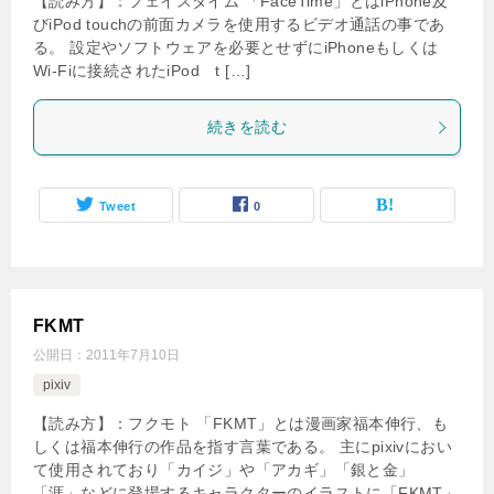
【読み方】：フェイスタイム 「FaceTime」とはiPhone及
びiPod touchの前面カメラを使用するビデオ通話の事であ
る。 設定やソフトウェアを必要とせずにiPhoneもしくは
Wi-Fiに接続されたiPod t […]
続きを読む
Tweet
0
FKMT
公開日：
2011年7月10日
pixiv
【読み方】：フクモト 「FKMT」とは漫画家福本伸行、も
しくは福本伸行の作品を指す言葉である。 主にpixivにおい
て使用されており「カイジ」や「アカギ」「銀と金」
「涯」などに登場するキャラクターのイラストに「FKMT」