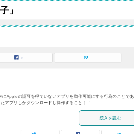
子」
0
は主にAppleの認可を得ていないアプリを動作可能にする行為のことで
過したアプリしかダウンロードし操作すること […]
続きを読む