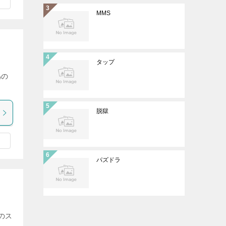
MMS
タップ
為の
脱獄
パズドラ
のス