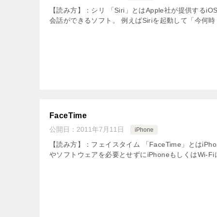
【読み方】：シリ 「Siri」とはApple社が提供する
会話ができるソフト。 例えばSiriを起動して「今何時
FaceTime
公開日：
2011年7月11日
iPhone
【読み方】：フェイスタイム 「FaceTime」とはiPh
やソフトウェアを必要とせずにiPhoneもしくはWi-Fiに