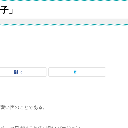
子」
0
可愛い声のことである。
あり、カワボはこれの可愛いバージョン。