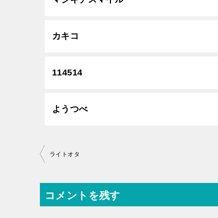
カキコ
114514
ようつべ
投
ライトオタ
稿
ナ
コメントを残す
ビ
ゲ