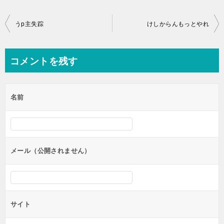
投
うp主失踪
けしからんもっとやれ
稿
ナ
コメントを残す
ビ
ゲ
名前
ー
シ
ョ
ン
メール（公開されません）
サイト