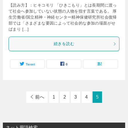
【読み方】：ヒキコモリ 「ひきこもり」とは長期間に渡っ
て社会へ参加していない状態の人物を指す言葉である。 厚
生労働省/国立精神・神経センター精神保健研究所社会復帰
部では「さまざまな要因によって社会的な参加の場面がせ
ばまり […]
続きを読む
Tweet
0
前へ
1
2
3
4
5
ネット用語検索